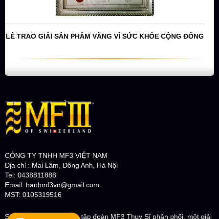
LÊ TRAO GIẢI SẢN PHÂM VÀNG VỈ SỨC KHỎE CỘNG ĐỔNG
CÓNG TY TNHH MF3 VIỆT NAM
Địa chỉ : Mai Lâm, Đông Anh, Hà Nội
Tel: 0438811888
Email: hanhmf3vn@gmail.com
MST: 0105319516
Sản phẩm siêu trắng do tập đoàn MF3 Thụy Sĩ phân phối. một giải