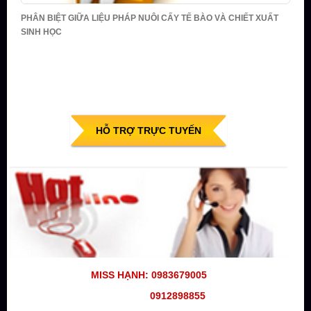
PHÂN BIỆT GIỮA LIỆU PHÁP NUÔI CẤY TẾ BÀO VÀ CHIẾT XUẤT
SINH HỌC
HỖ TRỢ TRỰC TUYẾN
MISS HẠNH: 0983679005
0912898855