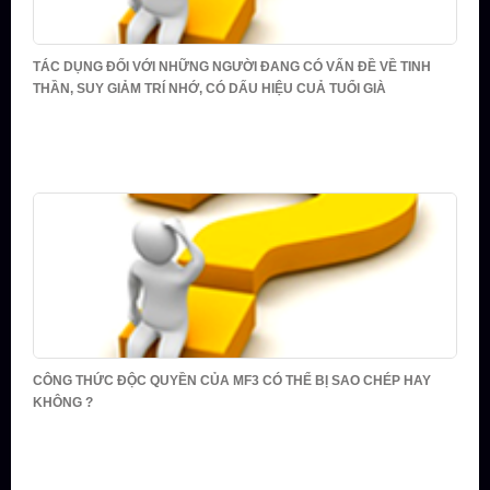
TÁC DỤNG ĐỐI VỚI NHỮNG NGƯỜI ĐANG CÓ VẤN ĐỀ VỀ TINH
THẦN, SUY GIẢM TRÍ NHỚ, CÓ DẤU HIỆU CUẢ TUỔI GIÀ
CÔNG THỨC ĐỘC QUYỀN CỦA MF3 CÓ THỂ BỊ SAO CHÉP HAY
KHÔNG ?