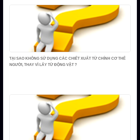
TẠI SAO KHÔNG SỬ DỤNG CÁC CHIẾT XUẤT TỪ CHÍNH CƠ THỂ
NGƯỜI, THAY VÌ LẤY TỪ ĐỘNG VẬT ?